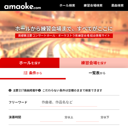
ホール検索
練習会場検索
楽曲検索
ホールから練習会場まで、すべてがここに
首都圏主要コンサートホール・オーケストラ用練習会場 総合情報サイト
ホール
練習会場
を探す
を探す
条件
一覧表
から
から
主要217楽曲掲載中
こだわらない条件は空欄のままで検索できます
フリーワード
演奏時間
分以上
分以下