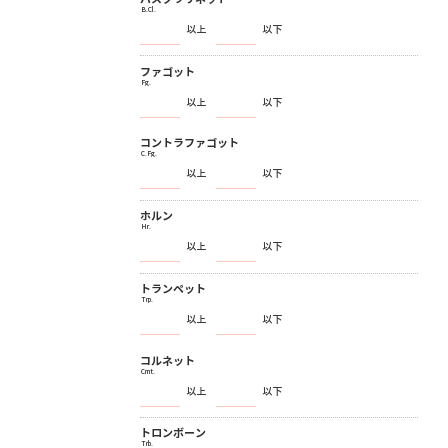
B.Cl.
以上
以下
ファゴット
Fg.
以上
以下
コントラファゴット
C.Fg.
以上
以下
ホルン
Hr.
以上
以下
トランペット
Trp.
以上
以下
コルネット
Crnt.
以上
以下
トロンボーン
Trb.