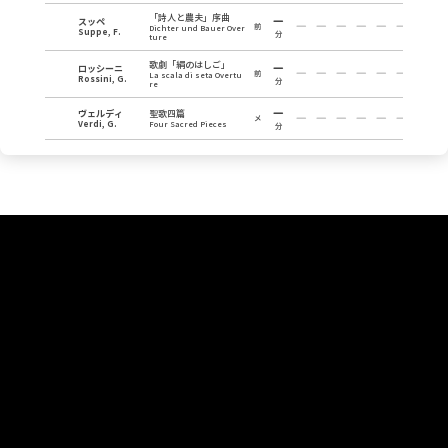
「詩人と農夫」序曲
スッペ
前
Dichter und Bauer Over
Suppe, F.
分
ture
歌劇「絹のはしご」
ロッシーニ
前
La scala di seta Overtu
Rossini, G.
分
re
ヴェルディ
聖歌四篇
メ
Verdi, G.
Four Sacred Pieces
分