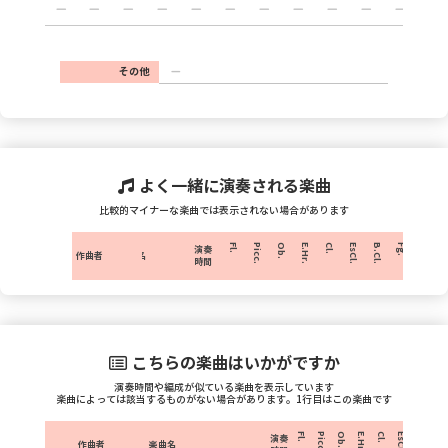
その他
よく一緒に演奏される楽曲
比較的マイナーな楽曲では表示されない場合があります
Fl.
Picc.
Ob.
E.Hr.
Cl.
EsCl.
B.Cl.
Fg.
C.Fg.
H
演奏
作曲者
楽曲名
時間
こちらの楽曲はいかがですか
演奏時間や編成が似ている楽曲を表示しています
楽曲によっては該当するものがない場合があります。1行目はこの楽曲です
Fl.
Picc.
Ob.
E.Hr.
Cl.
EsCl.
B.Cl.
Fg.
演奏
作曲者
楽曲名