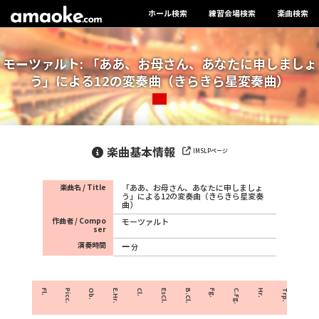
ホール検索
練習会場検索
楽曲検索
モーツァルト: 「ああ、お母さん、あなたに申しましょ
う」による12の変奏曲（きらきら星変奏曲）
楽曲基本情報
IMSLPページ
楽曲名 / Title
「ああ、お母さん、あなたに申しましょ
う」による12の変奏曲（きらきら星変奏
曲）
作曲者 / Compo
モーツァルト
ser
演奏時間
分
Fl.
Picc.
Ob.
E.Hr.
Cl.
EsCl.
B.Cl.
Fg.
C.Fg.
Hr.
Trp.
Crnt.