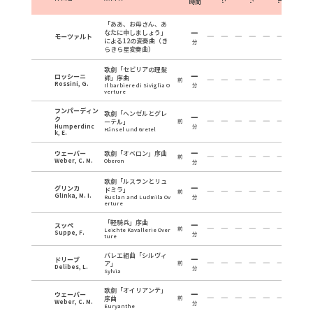
時間
「ああ、お母さん、あ
なたに申しましょう」
モーツァルト
による12の変奏曲（き
分
らきら星変奏曲）
歌劇「セビリアの理髪
ロッシーニ
師」序曲
前
Rossini, G.
Il barbiere di Siviglia O
分
verture
フンパーディン
歌劇「ヘンゼルとグレ
ク
ーテル」
前
Humperdinc
分
Hänsel und Gretel
k, E.
ウェーバー
歌劇「オベロン」序曲
前
Weber, C. M.
Oberon
分
歌劇「ルスランとリュ
グリンカ
ドミラ」
前
Glinka, M. I.
Ruslan and Ludmila Ov
分
erture
「軽騎兵」序曲
スッペ
前
Leichte Kavallerie Over
Suppe, F.
分
ture
バレエ組曲「シルヴィ
ドリーブ
ア」
前
Delibes, L.
分
Sylvia
歌劇「オイリアンテ」
ウェーバー
序曲
前
Weber, C. M.
分
Euryanthe