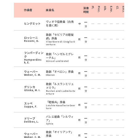
Fl.
Picc.
Ob.
E.Hr.
Cl.
EsCl.
B.Cl.
Fg.
演奏
作曲者
楽曲名
時間
ヴィオラ協奏曲（白鳥
ヒンデミット
中
を焼く男）
分
歌劇「セビリアの理髪
ロッシーニ
師」序曲
前
Rossini, G.
Il barbiere di Siviglia O
分
verture
フンパーディン
歌劇「ヘンゼルとグレ
ク
ーテル」
前
Humperdinc
分
Hänsel und Gretel
k, E.
ウェーバー
歌劇「オベロン」序曲
前
Weber, C. M.
Oberon
分
歌劇「ルスランとリュ
グリンカ
ドミラ」
前
Glinka, M. I.
Ruslan and Ludmila Ov
分
erture
「軽騎兵」序曲
スッペ
前
Leichte Kavallerie Over
Suppe, F.
分
ture
バレエ組曲「シルヴィ
ドリーブ
ア」
前
Delibes, L.
分
Sylvia
歌劇「オイリアンテ」
ウェーバー
序曲
前
Weber, C. M.
分