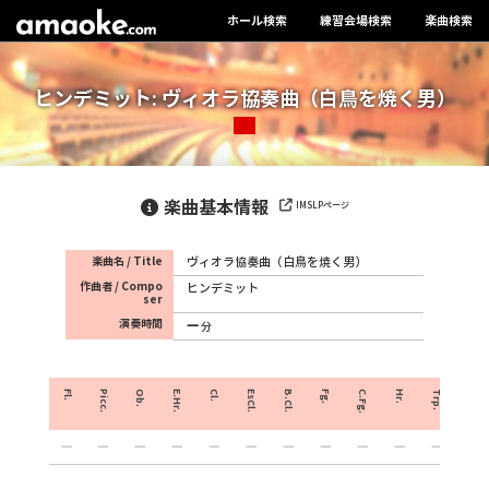
ホール検索
練習会場検索
楽曲検索
ヒンデミット: ヴィオラ協奏曲（白鳥を焼く男）
楽曲基本情報
IMSLPページ
楽曲名 / Title
ヴィオラ協奏曲（白鳥を焼く男）
作曲者 / Compo
ヒンデミット
ser
演奏時間
分
Fl.
Picc.
Ob.
E.Hr.
Cl.
EsCl.
B.Cl.
Fg.
C.Fg.
Hr.
Trp.
Crnt.