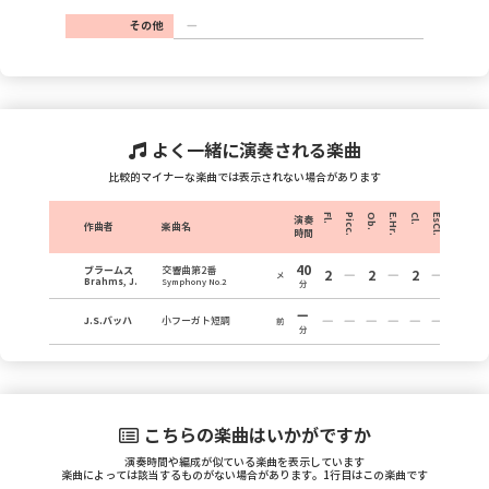
その他
よく一緒に演奏される楽曲
比較的マイナーな楽曲では表示されない場合があります
Fl.
Picc.
Ob.
E.Hr.
Cl.
EsCl.
B.Cl.
Fg.
演奏
作曲者
楽曲名
時間
40
ブラームス
交響曲第2番
2
2
2
2
メ
Brahms, J.
Symphony No.2
分
J.S.バッハ
小フーガト短調
前
分
こちらの楽曲はいかがですか
演奏時間や編成が似ている楽曲を表示しています
楽曲によっては該当するものがない場合があります。1行目はこの楽曲です