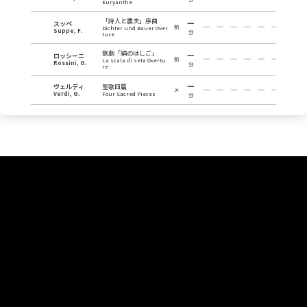
Euryanthe
「詩人と農夫」序曲
スッペ
前
Dichter und Bauer Over
Suppe, F.
分
ture
歌劇「絹のはしご」
ロッシーニ
前
La scala di seta Overtu
Rossini, G.
分
re
ヴェルディ
聖歌四篇
メ
Verdi, G.
Four Sacred Pieces
分