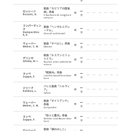
分
歌劇「セビリアの理髪
ロッシーニ
師」序曲
前
Rossini, G.
Il barbiere di Siviglia O
分
verture
フンパーディン
歌劇「ヘンゼルとグレ
ク
ーテル」
前
Humperdinc
分
Hänsel und Gretel
k, E.
ウェーバー
歌劇「オベロン」序曲
前
Weber, C. M.
Oberon
分
歌劇「ルスランとリュ
グリンカ
ドミラ」
前
Glinka, M. I.
Ruslan and Ludmila Ov
分
erture
「軽騎兵」序曲
スッペ
前
Leichte Kavallerie Over
Suppe, F.
分
ture
バレエ組曲「シルヴィ
ドリーブ
ア」
前
Delibes, L.
分
Sylvia
歌劇「オイリアンテ」
ウェーバー
序曲
前
Weber, C. M.
分
Euryanthe
「詩人と農夫」序曲
スッペ
前
Dichter und Bauer Over
Suppe, F.
分
ture
歌劇「絹のはしご」
ロッシーニ