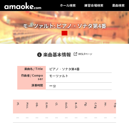
ホール検索
練習会場検索
楽曲検索
モーツァルト: ピアノ・ソナタ第4番
楽曲基本情報
IMSLPページ
楽曲名 / Title
ピアノ・ソナタ第4番
作曲者 / Compo
モーツァルト
ser
演奏時間
分
Fl.
Picc.
Ob.
E.Hr.
Cl.
EsCl.
B.Cl.
Fg.
C.Fg.
Hr.
Trp.
Crnt.