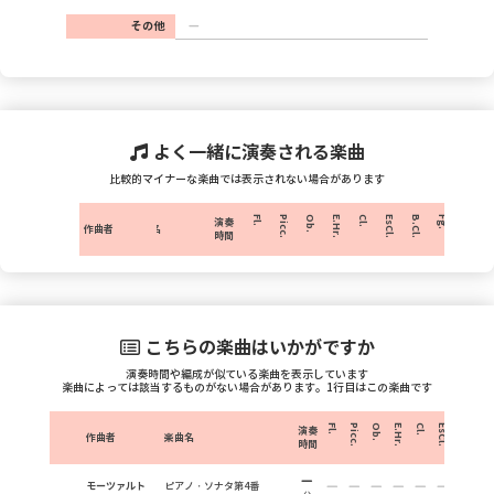
その他
よく一緒に演奏される楽曲
比較的マイナーな楽曲では表示されない場合があります
Fl.
Picc.
Ob.
E.Hr.
Cl.
EsCl.
B.Cl.
Fg.
C.Fg.
H
演奏
作曲者
楽曲名
時間
こちらの楽曲はいかがですか
演奏時間や編成が似ている楽曲を表示しています
楽曲によっては該当するものがない場合があります。1行目はこの楽曲です
Fl.
Picc.
Ob.
E.Hr.
Cl.
EsCl.
B.Cl.
Fg.
演奏
作曲者
楽曲名
時間
モーツァルト
ピアノ・ソナタ第4番