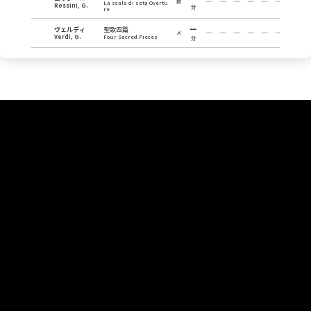
前
La scala di seta Overtu
Rossini, G.
分
re
ヴェルディ
聖歌四篇
メ
Verdi, G.
Four Sacred Pieces
分