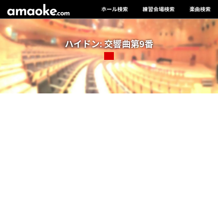
ホール検索
練習会場検索
楽曲検索
ハイドン: 交響曲第9番