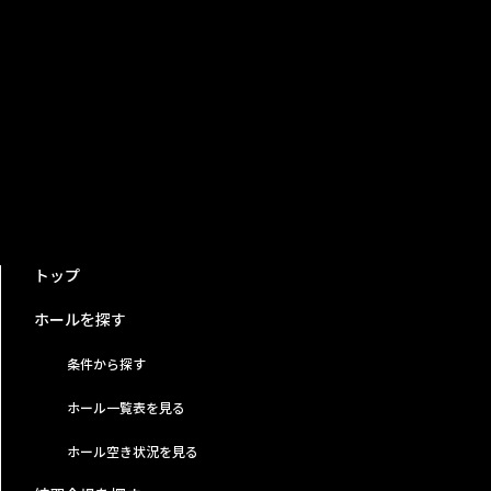
トップ
ホールを探す
条件から探す
ホール一覧表を見る
ホール空き状況を見る