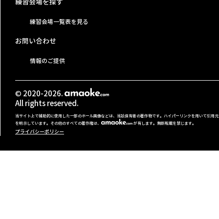
練習会場を探す
練習会場一覧表を見る
お問い合わせ
情報のご提供
© 2020-2026.
All rights reserved.
当サイト上で補助的に使用した一部のホール画像などは、当該保有者の著作物です。ハイパーリンクを用いて引用元
を明示しています。その他のすべての著作権は、
が有します。無断転載を禁じます。
プライバシーポリシー