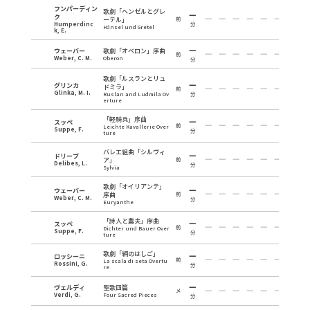
フンパーディン
歌劇「ヘンゼルとグレ
ク
ーテル」
前
Humperdinc
分
Hänsel und Gretel
k, E.
ウェーバー
歌劇「オベロン」序曲
前
Weber, C. M.
Oberon
分
歌劇「ルスランとリュ
グリンカ
ドミラ」
前
Glinka, M. I.
Ruslan and Ludmila Ov
分
erture
「軽騎兵」序曲
スッペ
前
Leichte Kavallerie Over
Suppe, F.
分
ture
バレエ組曲「シルヴィ
ドリーブ
ア」
前
Delibes, L.
分
Sylvia
歌劇「オイリアンテ」
ウェーバー
序曲
前
Weber, C. M.
分
Euryanthe
「詩人と農夫」序曲
スッペ
前
Dichter und Bauer Over
Suppe, F.
分
ture
歌劇「絹のはしご」
ロッシーニ
前
La scala di seta Overtu
Rossini, G.
分
re
ヴェルディ
聖歌四篇
メ
Verdi, G.
Four Sacred Pieces
分