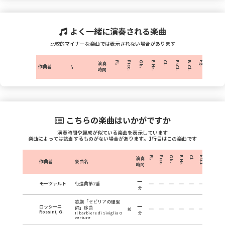
よく一緒に演奏される楽曲
比較的マイナーな楽曲では表示されない場合があります
Fl.
Picc.
Ob.
E.Hr.
Cl.
EsCl.
B.Cl.
Fg.
C.Fg.
H
演奏
作曲者
楽曲名
時間
こちらの楽曲はいかがですか
演奏時間や編成が似ている楽曲を表示しています
楽曲によっては該当するものがない場合があります。1行目はこの楽曲です
Fl.
Picc.
Ob.
E.Hr.
Cl.
EsCl.
B.Cl.
Fg.
演奏
作曲者
楽曲名
時間
モーツァルト
行進曲第2番
分
歌劇「セビリアの理髪
ロッシーニ
師」序曲
前
Rossini, G.
Il barbiere di Siviglia O
分
verture