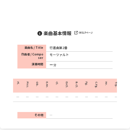
楽曲基本情報
IMSLPページ
楽曲名 / Title
行進曲第2番
作曲者 / Compo
モーツァルト
ser
演奏時間
分
Fl.
Picc.
Ob.
E.Hr.
Cl.
EsCl.
B.Cl.
Fg.
C.Fg.
Hr.
Trp.
Crnt.
その他