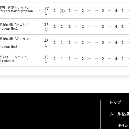
響曲「画家マティス」
27
2
(1)
2
2
2
4
2
中
this der Maler Symphon
分
33
響曲第2番「小ロシア」
2
1
2
2
2
4
2
mphony No.2
分
響曲第3番「ポーラン
45
2
1
2
2
2
4
2
」
分
mphony No.3
23
想序曲「テンペスト」
2
1
2
2
2
4
2
e Tempest
分
トップ
ホールを
条件か