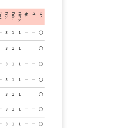
nt.
Trb.
Tub.
Timp.
Hp.
Pf.
Str.
3
1
1
3
1
1
3
1
1
3
1
1
3
1
1
3
1
1
3
1
1