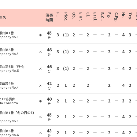
Fl.
Picc.
Ob.
E.Hr.
Cl.
EsCl.
B.Cl.
Fg.
C.Fg.
Hr.
Trp.
Cr
演奏
曲名
時間
45
響曲第1番
3
(1)
2
2
2
4
3
中
mphony No.1
分
46
響曲第5番
3
(1)
2
2
2
4
2
メ
mphony No.5
分
46
響曲第6番「悲愴」
3
(1)
2
2
2
4
2
メ
mphony No.6
分
42
響曲第4番
2
1
2
2
2
4
2
メ
mphony No.4
分
40
ェロ協奏曲
2
1
2
2
2
3
2
中
llo Concerto
分
響曲第1番「冬の日の幻
45
2
1
2
2
2
4
2
」
メ
分
mphony No.1
43
響曲第6番
2
1
2
2
2
4
2
メ
mphony No.6
分