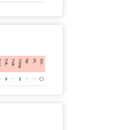
t.
Trb.
Tub.
Timp.
Hp.
Pf.
Str.
3
1