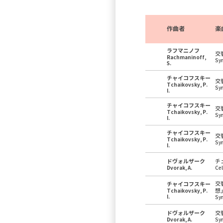
作曲者
楽
ラフマニノフ
交
Rachmaninoff,
Sy
S.
チャイコフスキー
交
Tchaikovsky, P.
Sy
I.
チャイコフスキー
交
Tchaikovsky, P.
Sy
I.
チャイコフスキー
交
Tchaikovsky, P.
Sy
I.
ドヴォルザーク
チ
Dvorak, A.
Ce
交
チャイコフスキー
想
Tchaikovsky, P.
I.
Sy
ドヴォルザーク
交
Dvorak, A.
Sy