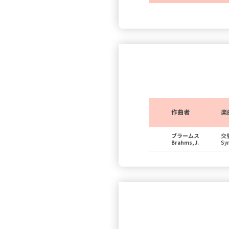
作曲者
楽
ブラームス
交
Brahms, J.
Sy