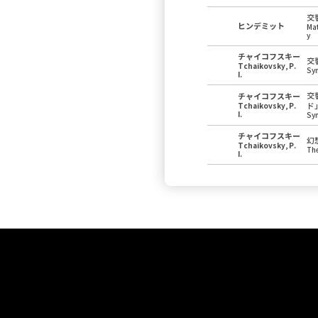
交
ヒンデミット
Ma
y
チャイコフスキー
交
Tchaikovsky, P.
Sy
I.
交
チャイコフスキー
ド
Tchaikovsky, P.
I.
Sy
チャイコフスキー
幻
Tchaikovsky, P.
Th
I.