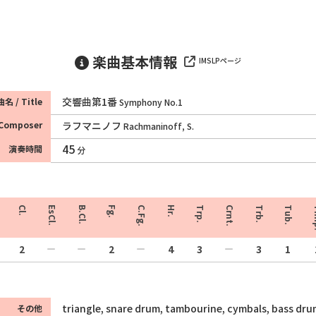
楽曲基本情報
IMSLPページ
交響曲第1番
名 / Title
Symphony No.1
Composer
ラフマニノフ
Rachmaninoff, S.
45
演奏時間
分
Cl.
EsCl.
B.Cl.
Fg.
C.Fg.
Hr.
Trp.
Crnt.
Trb.
Tub.
T
2
2
4
3
3
1
triangle, snare drum, tambourine, cymbals, bass dr
その他