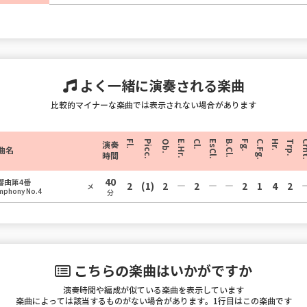
よく一緒に演奏される楽曲
比較的マイナーな楽曲では表示されない場合があります
Fl.
Picc.
Ob.
E.Hr.
Cl.
EsCl.
B.Cl.
Fg.
C.Fg.
Hr.
Trp.
Crn
演奏
曲名
時間
40
響曲第4番
2
(1)
2
2
2
1
4
2
メ
mphony No.4
分
こちらの楽曲はいかがですか
演奏時間や編成が似ている楽曲を表示しています
楽曲によっては該当するものがない場合があります。1行目はこの楽曲です