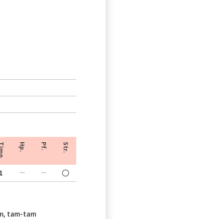
imp.
Hp.
Pf.
Str.
1
um, tam-tam