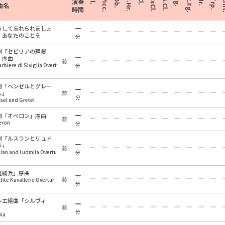
Fl.
Picc.
Ob.
E.Hr.
Cl.
EsCl.
B.Cl.
Fg.
C.Fg.
Hr.
Trp.
Cr
演奏
曲名
時間
うして忘れられましょ
、あなたのことを
分
劇「セビリアの理髪
」序曲
前
barbiere di Siviglia Overt
分
劇「ヘンゼルとグレー
ル」
前
分
sel und Gretel
劇「オベロン」序曲
前
eron
分
劇「ルスランとリュド
ラ」
前
lan and Ludmila Overtu
分
軽騎兵」序曲
前
chte Kavallerie Overtur
分
レエ組曲「シルヴィ
」
前
分
via