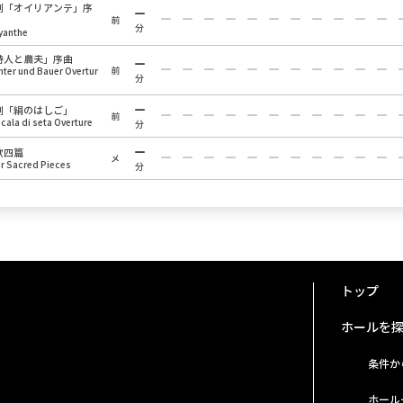
劇「オイリアンテ」序
前
分
yanthe
詩人と農夫」序曲
前
hter und Bauer Overtur
分
劇「絹のはしご」
前
scala di seta Overture
分
歌四篇
メ
r Sacred Pieces
分
トップ
ホールを
条件か
ホール