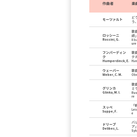
作曲者
楽
ど
モーツァルト
う
歌
ロッシーニ
師
Rossini, G.
Il 
ure
フンパーディン
歌
ク
テ
Humperdinck, E.
Hän
ウェーバー
歌
Weber, C. M.
Ob
歌
グリンカ
ミ
Glinka, M. I.
Rus
re
「
スッペ
Lei
Suppe, F.
e
バ
ドリーブ
ア
Delibes, L.
Syl