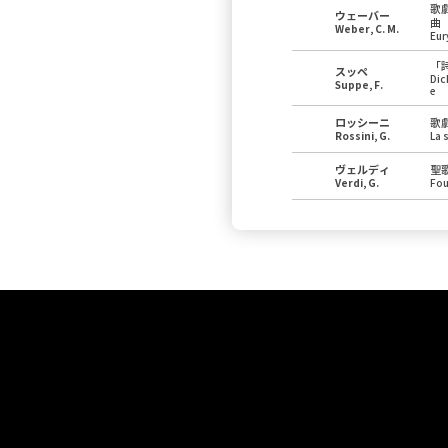
歌
ウェーバー
曲
Weber, C. M.
Eur
「
スッペ
Dic
Suppe, F.
e
ロッシーニ
歌
Rossini, G.
La 
ヴェルディ
聖
Verdi, G.
Fou