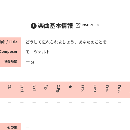
楽曲基本情報
IMSLPページ
どうして忘れられましょう、あなたのことを
名 / Title
Composer
モーツァルト
演奏時間
分
Cl.
EsCl.
B.Cl.
Fg.
C.Fg.
Hr.
Trp.
Crnt.
Trb.
Tub.
その他