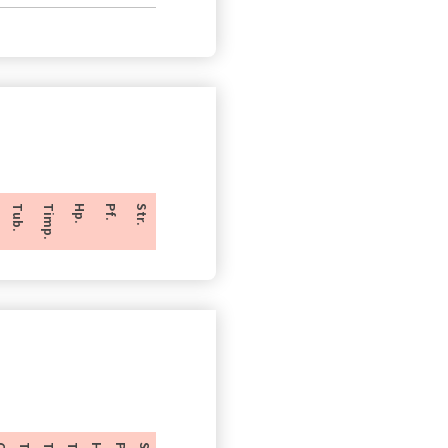
Tub.
Timp.
Hp.
Pf.
Str.