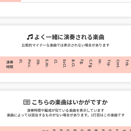
よく一緒に演奏される楽曲
比較的マイナーな楽曲では表示されない場合があります
Fl.
Picc.
Ob.
E.Hr.
Cl.
EsCl.
B.Cl.
Fg.
C.Fg.
Hr.
Trp.
Crnt.
Trb.
演奏
時間
こちらの楽曲はいかがですか
演奏時間や編成が似ている楽曲を表示しています
楽曲によっては該当するものがない場合があります。1行目はこの楽曲です