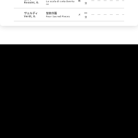
前
La scala di seta Overtu
Rossini, G.
分
re
ヴェルディ
聖歌四篇
メ
Verdi, G.
Four Sacred Pieces
分