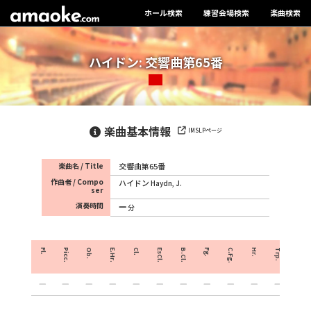
ホール検索
練習会場検索
楽曲検索
ハイドン: 交響曲第65番
楽曲基本情報
IMSLPページ
楽曲名 / Title
交響曲第65番
作曲者 / Compo
ハイドン
Haydn, J.
ser
演奏時間
分
Fl.
Picc.
Ob.
E.Hr.
Cl.
EsCl.
B.Cl.
Fg.
C.Fg.
Hr.
Trp.
Crnt.