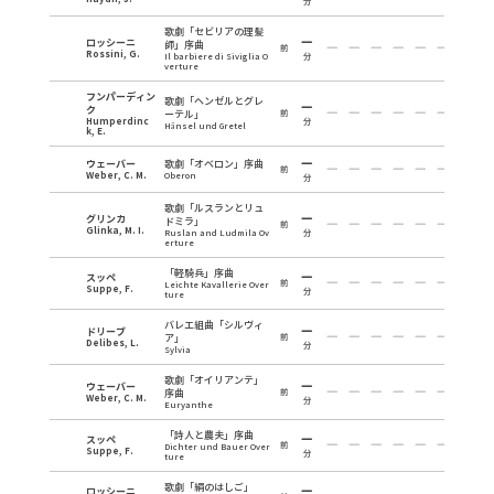
分
歌劇「セビリアの理髪
ロッシーニ
師」序曲
前
Rossini, G.
Il barbiere di Siviglia O
分
verture
フンパーディン
歌劇「ヘンゼルとグレ
ク
ーテル」
前
Humperdinc
分
Hänsel und Gretel
k, E.
ウェーバー
歌劇「オベロン」序曲
前
Weber, C. M.
Oberon
分
歌劇「ルスランとリュ
グリンカ
ドミラ」
前
Glinka, M. I.
Ruslan and Ludmila Ov
分
erture
「軽騎兵」序曲
スッペ
前
Leichte Kavallerie Over
Suppe, F.
分
ture
バレエ組曲「シルヴィ
ドリーブ
ア」
前
Delibes, L.
分
Sylvia
歌劇「オイリアンテ」
ウェーバー
序曲
前
Weber, C. M.
分
Euryanthe
「詩人と農夫」序曲
スッペ
前
Dichter und Bauer Over
Suppe, F.
分
ture
歌劇「絹のはしご」
ロッシーニ