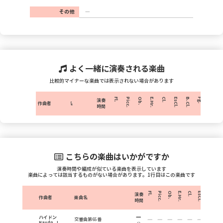
その他
よく一緒に演奏される楽曲
比較的マイナーな楽曲では表示されない場合があります
Fl.
Picc.
Ob.
E.Hr.
Cl.
EsCl.
B.Cl.
Fg.
C.Fg.
H
演奏
作曲者
楽曲名
時間
こちらの楽曲はいかがですか
演奏時間や編成が似ている楽曲を表示しています
楽曲によっては該当するものがない場合があります。1行目はこの楽曲です
Fl.
Picc.
Ob.
E.Hr.
Cl.
EsCl.
B.Cl.
Fg.
演奏
作曲者
楽曲名
時間
ハイドン
交響曲第65番
Haydn, J.