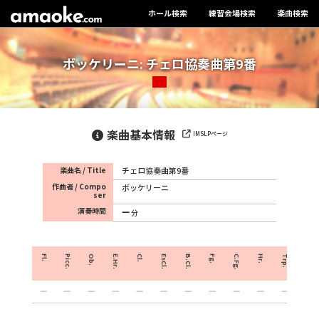
ホール検索
練習会場検索
楽曲検索
ボッケリーニ: チェロ協奏曲第9番
楽曲基本情報
IMSLPページ
楽曲名 / Title
チェロ協奏曲第9番
作曲者 / Compo
ボッケリーニ
ser
演奏時間
分
Fl.
Picc.
Ob.
E.Hr.
Cl.
EsCl.
B.Cl.
Fg.
C.Fg.
Hr.
Trp.
Crnt.