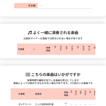
その他
よく一緒に演奏される楽曲
比較的マイナーな楽曲では表示されない場合があります
Fl.
Picc.
Ob.
E.Hr.
Cl.
EsCl.
B.Cl.
Fg.
C.Fg.
H
演奏
作曲者
楽曲名
時間
こちらの楽曲はいかがですか
演奏時間や編成が似ている楽曲を表示しています
楽曲によっては該当するものがない場合があります。1行目はこの楽曲です
Fl.
Picc.
Ob.
E.Hr.
Cl.
EsCl.
B.Cl.
Fg.
演奏
作曲者
楽曲名
時間
ボッケリーニ
チェロ協奏曲第9番