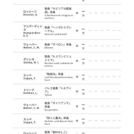
分
歌劇「セビリアの理髪
ロッシーニ
師」序曲
前
Rossini, G.
Il barbiere di Siviglia O
分
verture
フンパーディン
歌劇「ヘンゼルとグレ
ク
ーテル」
前
Humperdinc
分
Hänsel und Gretel
k, E.
ウェーバー
歌劇「オベロン」序曲
前
Weber, C. M.
Oberon
分
歌劇「ルスランとリュ
グリンカ
ドミラ」
前
Glinka, M. I.
Ruslan and Ludmila Ov
分
erture
「軽騎兵」序曲
スッペ
前
Leichte Kavallerie Over
Suppe, F.
分
ture
バレエ組曲「シルヴィ
ドリーブ
ア」
前
Delibes, L.
分
Sylvia
歌劇「オイリアンテ」
ウェーバー
序曲
前
Weber, C. M.
分
Euryanthe
「詩人と農夫」序曲
スッペ
前
Dichter und Bauer Over
Suppe, F.
分
ture
歌劇「絹のはしご」
ロッシーニ