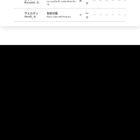
前
La scala di seta Overtu
Rossini, G.
分
re
ヴェルディ
聖歌四篇
メ
Verdi, G.
Four Sacred Pieces
分