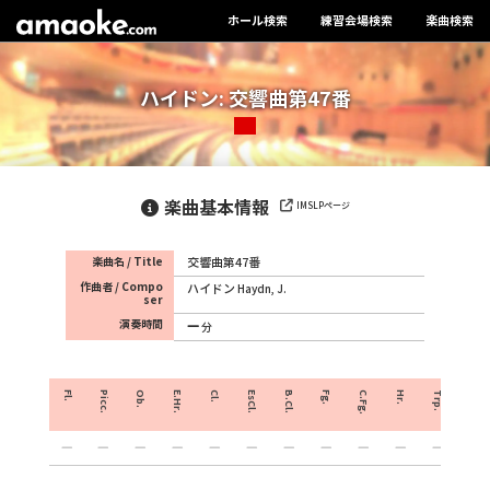
ホール検索
練習会場検索
楽曲検索
ハイドン: 交響曲第47番
楽曲基本情報
IMSLPページ
楽曲名 / Title
交響曲第47番
作曲者 / Compo
ハイドン
Haydn, J.
ser
演奏時間
分
Fl.
Picc.
Ob.
E.Hr.
Cl.
EsCl.
B.Cl.
Fg.
C.Fg.
Hr.
Trp.
Crnt.