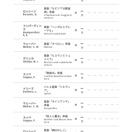
分
歌劇「セビリアの理髪
ロッシーニ
師」序曲
前
Rossini, G.
Il barbiere di Siviglia O
分
verture
フンパーディン
歌劇「ヘンゼルとグレ
ク
ーテル」
前
Humperdinc
分
Hänsel und Gretel
k, E.
ウェーバー
歌劇「オベロン」序曲
前
Weber, C. M.
Oberon
分
歌劇「ルスランとリュ
グリンカ
ドミラ」
前
Glinka, M. I.
Ruslan and Ludmila Ov
分
erture
「軽騎兵」序曲
スッペ
前
Leichte Kavallerie Over
Suppe, F.
分
ture
バレエ組曲「シルヴィ
ドリーブ
ア」
前
Delibes, L.
分
Sylvia
歌劇「オイリアンテ」
ウェーバー
序曲
前
Weber, C. M.
分
Euryanthe
「詩人と農夫」序曲
スッペ
前
Dichter und Bauer Over
Suppe, F.
分
ture
歌劇「絹のはしご」
ロッシーニ