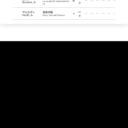
前
La scala di seta Overtu
Rossini, G.
分
re
ヴェルディ
聖歌四篇
メ
Verdi, G.
Four Sacred Pieces
分