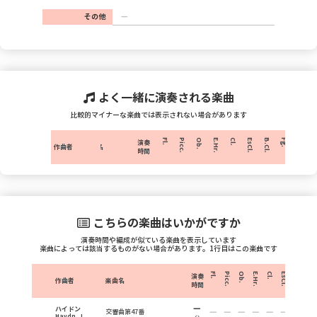
その他
よく一緒に演奏される楽曲
比較的マイナーな楽曲では表示されない場合があります
Fl.
Picc.
Ob.
E.Hr.
Cl.
EsCl.
B.Cl.
Fg.
C.Fg.
H
演奏
作曲者
楽曲名
時間
こちらの楽曲はいかがですか
演奏時間や編成が似ている楽曲を表示しています
楽曲によっては該当するものがない場合があります。1行目はこの楽曲です
Fl.
Picc.
Ob.
E.Hr.
Cl.
EsCl.
B.Cl.
Fg.
演奏
作曲者
楽曲名
時間
ハイドン
交響曲第47番
Haydn, J.