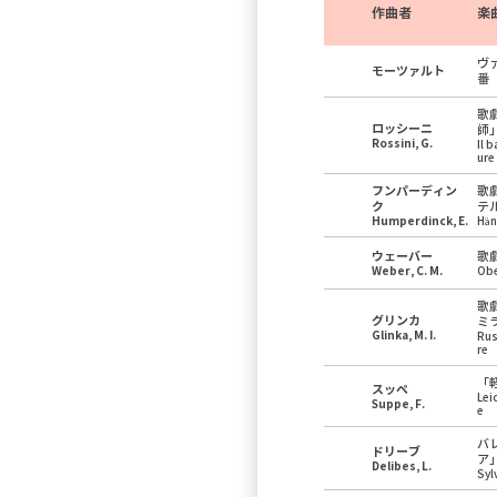
作曲者
楽
ヴ
モーツァルト
番
歌
ロッシーニ
師
Rossini, G.
Il 
ure
フンパーディン
歌
ク
テ
Humperdinck, E.
Hän
ウェーバー
歌
Weber, C. M.
Ob
歌
グリンカ
ミ
Glinka, M. I.
Rus
re
「
スッペ
Lei
Suppe, F.
e
バ
ドリーブ
ア
Delibes, L.
Syl