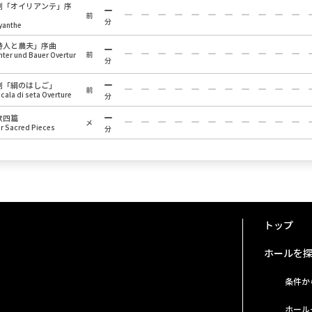
劇「オイリアンテ」序
前
分
yanthe
詩人と農夫」序曲
前
hter und Bauer Overtur
分
劇「絹のはしご」
前
scala di seta Overture
分
歌四篇
メ
r Sacred Pieces
分
トップ
ホールを
条件か
ホール