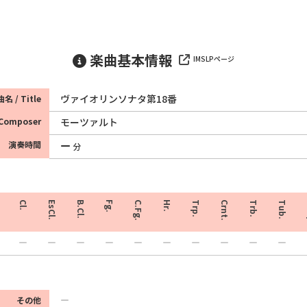
楽曲基本情報
IMSLPページ
ヴァイオリンソナタ第18番
名 / Title
Composer
モーツァルト
演奏時間
分
Cl.
EsCl.
B.Cl.
Fg.
C.Fg.
Hr.
Trp.
Crnt.
Trb.
Tub.
その他