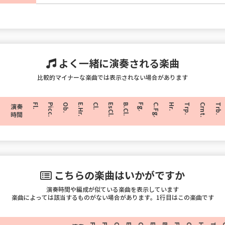
よく一緒に演奏される楽曲
比較的マイナーな楽曲では表示されない場合があります
Fl.
Picc.
Ob.
E.Hr.
Cl.
EsCl.
B.Cl.
Fg.
C.Fg.
Hr.
Trp.
Crnt.
Trb.
演奏
時間
こちらの楽曲はいかがですか
演奏時間や編成が似ている楽曲を表示しています
楽曲によっては該当するものがない場合があります。1行目はこの楽曲です