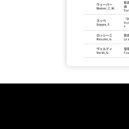
歌
ウェーバー
曲
Weber, C. M.
Eur
「
スッペ
Dic
Suppe, F.
e
ロッシーニ
歌
Rossini, G.
La 
ヴェルディ
聖
Verdi, G.
Fou