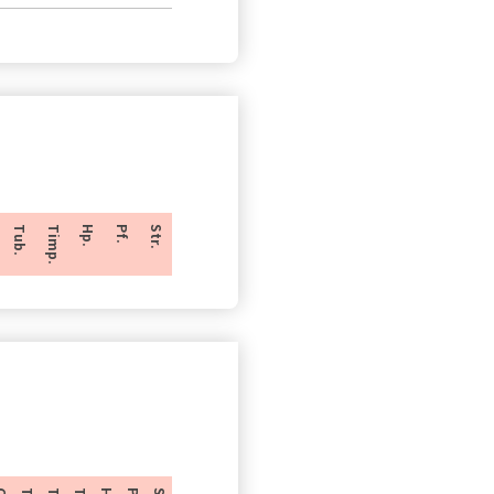
Tub.
Timp.
Hp.
Pf.
Str.