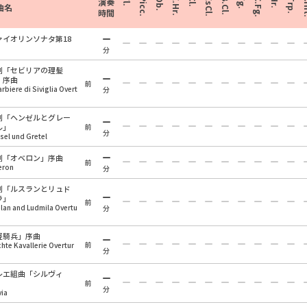
Fl.
Picc.
Ob.
E.Hr.
Cl.
EsCl.
B.Cl.
Fg.
C.Fg.
Hr.
Trp.
Cr
演奏
曲名
時間
ァイオリンソナタ第18
分
劇「セビリアの理髪
」序曲
前
barbiere di Siviglia Overt
分
劇「ヘンゼルとグレー
ル」
前
分
sel und Gretel
劇「オベロン」序曲
前
eron
分
劇「ルスランとリュド
ラ」
前
lan and Ludmila Overtu
分
軽騎兵」序曲
前
chte Kavallerie Overtur
分
レエ組曲「シルヴィ
」
前
分
via