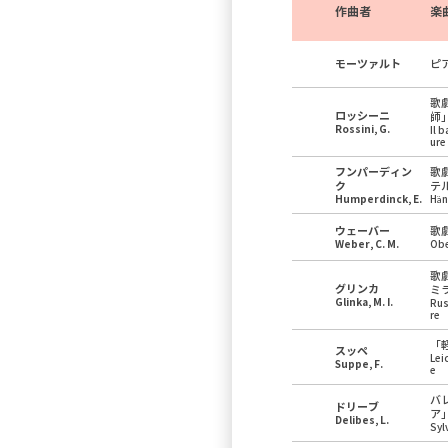
作曲者
楽
モーツァルト
ピ
歌
ロッシーニ
師
Rossini, G.
Il 
ure
フンパーディン
歌
ク
テ
Humperdinck, E.
Hän
ウェーバー
歌
Weber, C. M.
Ob
歌
グリンカ
ミ
Glinka, M. I.
Rus
re
「
スッペ
Lei
Suppe, F.
e
バ
ドリーブ
ア
Delibes, L.
Syl