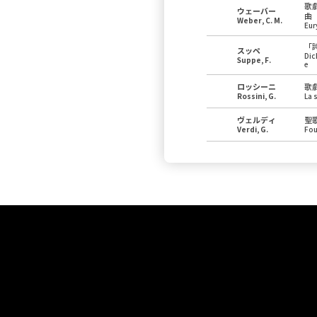
歌
ウェーバー
曲
Weber, C. M.
Eur
「
スッペ
Dic
Suppe, F.
e
ロッシーニ
歌
Rossini, G.
La 
ヴェルディ
聖
Verdi, G.
Fou