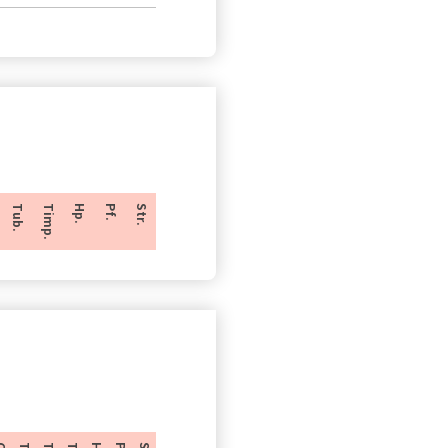
Tub.
Timp.
Hp.
Pf.
Str.