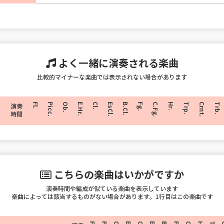
よく一緒に演奏される楽曲
比較的マイナーな楽曲では表示されない場合があります
Fl.
Picc.
Ob.
E.Hr.
Cl.
EsCl.
B.Cl.
Fg.
C.Fg.
Hr.
Trp.
Crnt.
Trb.
演奏
時間
こちらの楽曲はいかがですか
演奏時間や編成が似ている楽曲を表示しています
楽曲によっては該当するものがない場合があります。1行目はこの楽曲です