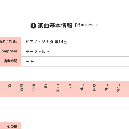
楽曲基本情報
IMSLPページ
ピアノ・ソナタ 第14番
名 / Title
Composer
モーツァルト
演奏時間
分
Cl.
EsCl.
B.Cl.
Fg.
C.Fg.
Hr.
Trp.
Crnt.
Trb.
Tub.
その他