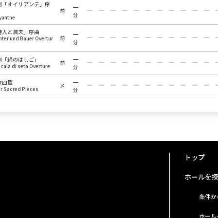
劇「オイリアンテ」序
前
分
yanthe
詩人と農夫」序曲
前
hter und Bauer Overtur
分
劇「絹のはしご」
前
scala di seta Overture
分
歌四篇
メ
r Sacred Pieces
分
トップ
ホールを
条件か
ホール