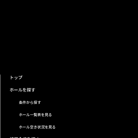
トップ
ホールを探す
条件から探す
ホール一覧表を見る
ホール空き状況を見る