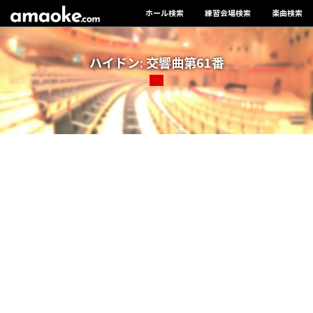
ホール検索
練習会場検索
楽曲検索
ハイドン: 交響曲第61番