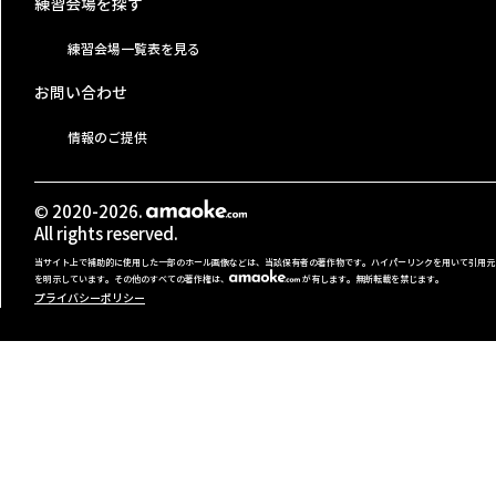
練習会場を探す
練習会場一覧表を見る
お問い合わせ
情報のご提供
© 2020-2026.
All rights reserved.
当サイト上で補助的に使用した一部のホール画像などは、当該保有者の著作物です。ハイパーリンクを用いて引用元
を明示しています。その他のすべての著作権は、
が有します。無断転載を禁じます。
プライバシーポリシー