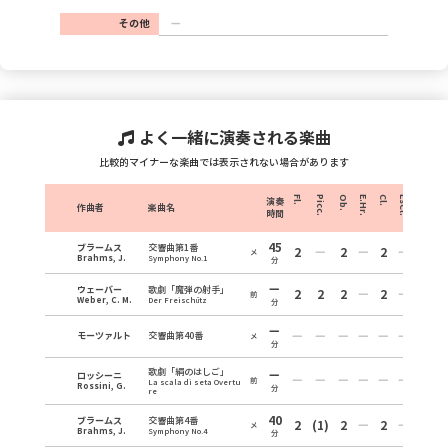
その他
よく一緒に演奏される楽曲
比較的マイナーな楽曲では表示されない場合があります
Fl.
Picc.
Ob.
E.Hr.
Cl.
EsCl.
B.Cl.
Fg
演奏
作曲者
楽曲名
時間
45
ブラームス
交響曲第1番
2
2
2
2
メ
Brahms, J.
Symphony No.1
分
ウェーバー
歌劇「魔弾の射手」
2
2
2
2
2
前
Weber, C. M.
Der Freischütz
分
モーツァルト
交響曲第40番
メ
分
歌劇「絹のはしご」
ロッシーニ
前
La scala di seta Overtu
Rossini, G.
分
re
40
ブラームス
交響曲第4番
2
(1)
2
2
2
メ
Brahms, J.
Symphony No.4
分