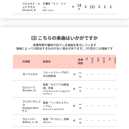
リヒャルト・シ
交響詩「ドン・ファ
18
3
(1)
2
1
2
2
ュトラウス
ン」
前
分
Strauss, R.
Don Juan
こちらの楽曲はいかがですか
演奏時間や編成が似ている楽曲を表示しています
楽曲によっては該当するものがない場合があります。1行目はこの楽曲です
Fl.
Picc.
Ob.
E.Hr.
Cl.
EsCl.
B.Cl.
Fg.
演奏
作曲者
楽曲名
時間
フルートとハープのた
モーツァルト
中
めの協奏曲
分
歌劇「セビリアの理髪
ロッシーニ
師」序曲
前
Rossini, G.
Il barbiere di Siviglia O
分
verture
フンパーディン
歌劇「ヘンゼルとグレ
ク
ーテル」
前
Humperdinc
分
Hänsel und Gretel
k, E.
ウェーバー
歌劇「オベロン」序曲
前
Weber, C. M.
Oberon
分