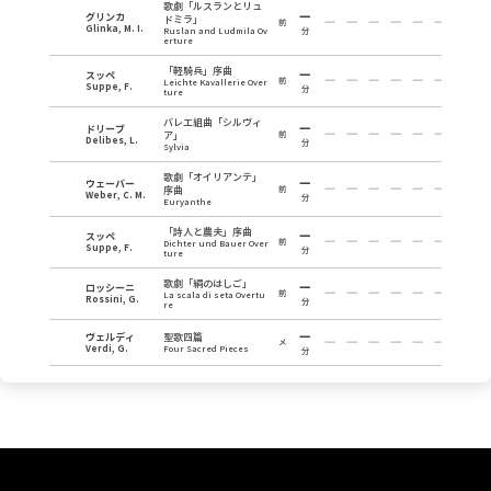
歌劇「ルスランとリュ
グリンカ
ドミラ」
前
Glinka, M. I.
Ruslan and Ludmila Ov
分
erture
「軽騎兵」序曲
スッペ
前
Leichte Kavallerie Over
Suppe, F.
分
ture
バレエ組曲「シルヴィ
ドリーブ
ア」
前
Delibes, L.
分
Sylvia
歌劇「オイリアンテ」
ウェーバー
序曲
前
Weber, C. M.
分
Euryanthe
「詩人と農夫」序曲
スッペ
前
Dichter und Bauer Over
Suppe, F.
分
ture
歌劇「絹のはしご」
ロッシーニ
前
La scala di seta Overtu
Rossini, G.
分
re
ヴェルディ
聖歌四篇
メ
Verdi, G.
Four Sacred Pieces
分