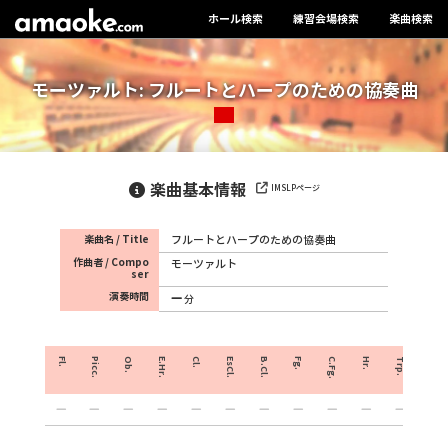
ホール検索
練習会場検索
楽曲検索
モーツァルト: フルートとハープのための協奏曲
楽曲基本情報
IMSLPページ
楽曲名 / Title
フルートとハープのための協奏曲
作曲者 / Compo
モーツァルト
ser
演奏時間
分
Fl.
Picc.
Ob.
E.Hr.
Cl.
EsCl.
B.Cl.
Fg.
C.Fg.
Hr.
Trp.
Crnt.