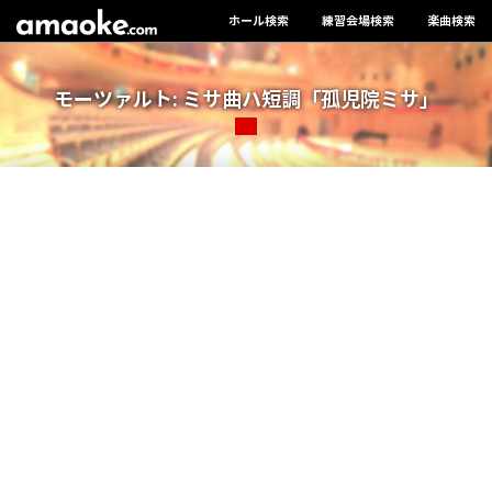
ホール検索
練習会場検索
楽曲検索
モーツァルト: ミサ曲ハ短調「孤児院ミサ」