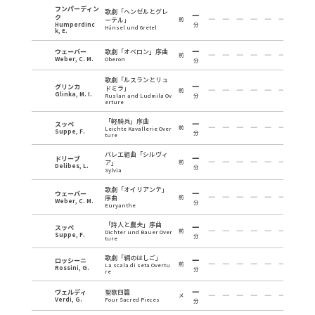
フンパーディン
歌劇「ヘンゼルとグレ
ク
ーテル」
前
Humperdinc
分
Hänsel und Gretel
k, E.
ウェーバー
歌劇「オベロン」序曲
前
Weber, C. M.
Oberon
分
歌劇「ルスランとリュ
グリンカ
ドミラ」
前
Glinka, M. I.
Ruslan and Ludmila Ov
分
erture
「軽騎兵」序曲
スッペ
前
Leichte Kavallerie Over
Suppe, F.
分
ture
バレエ組曲「シルヴィ
ドリーブ
ア」
前
Delibes, L.
分
Sylvia
歌劇「オイリアンテ」
ウェーバー
序曲
前
Weber, C. M.
分
Euryanthe
「詩人と農夫」序曲
スッペ
前
Dichter und Bauer Over
Suppe, F.
分
ture
歌劇「絹のはしご」
ロッシーニ
前
La scala di seta Overtu
Rossini, G.
分
re
ヴェルディ
聖歌四篇
メ
Verdi, G.
Four Sacred Pieces
分