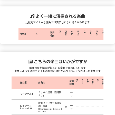
よく一緒に演奏される楽曲
比較的マイナーな楽曲では表示されない場合があります
Fl.
Picc.
Ob.
E.Hr.
Cl.
EsCl.
B.Cl.
Fg.
C.Fg.
H
演奏
作曲者
楽曲名
時間
こちらの楽曲はいかがですか
演奏時間や編成が似ている楽曲を表示しています
楽曲によっては該当するものがない場合があります。1行目はこの楽曲です
Fl.
Picc.
Ob.
E.Hr.
Cl.
EsCl.
B.Cl.
Fg.
演奏
作曲者
楽曲名
時間
ミサ曲ハ短調「孤児院
モーツァルト
ミサ」
分
歌劇「セビリアの理髪
ロッシーニ
師」序曲
前
Rossini, G.
Il barbiere di Siviglia O
分
verture