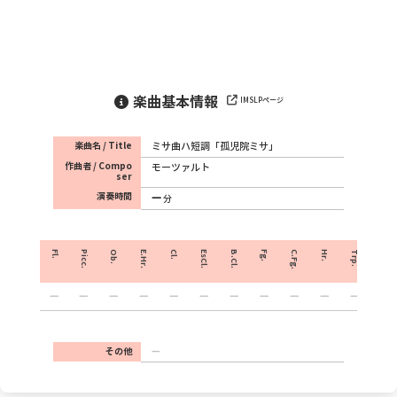
楽曲基本情報
IMSLPページ
楽曲名 / Title
ミサ曲ハ短調「孤児院ミサ」
作曲者 / Compo
モーツァルト
ser
演奏時間
分
Fl.
Picc.
Ob.
E.Hr.
Cl.
EsCl.
B.Cl.
Fg.
C.Fg.
Hr.
Trp.
Crnt.
その他