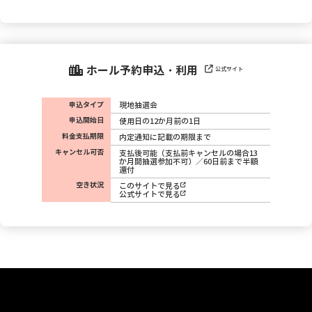
ホール予約申込・利用
公式サイト
申込タイプ
現地抽選会
申込開始日
使用日の12か月前の1日
料金支払期限
内定通知に記載の期限まで
キャンセル可否
支払後可能（支払前キャンセルの場合13
か月間抽選参加不可）／60日前まで半額
還付
空き状況
このサイトで見る
公式サイトで見る